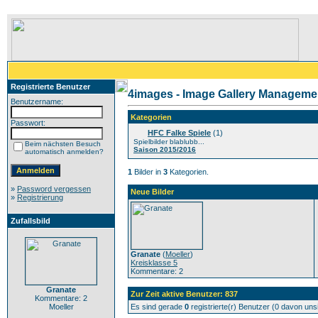
Registrierte Benutzer
4images - Image Gallery Manageme
Benutzername:
Kategorien
Passwort:
HFC Falke Spiele
(1)
Spielbilder blablubb...
Beim nächsten Besuch
Saison 2015/2016
automatisch anmelden?
1
Bilder in
3
Kategorien.
»
Password vergessen
Neue Bilder
»
Registrierung
Zufallsbild
Granate
(
Moeller
)
Kreisklasse 5
Kommentare: 2
Granate
Zur Zeit aktive Benutzer: 837
Kommentare: 2
Moeller
Es sind gerade
0
registrierte(r) Benutzer (0 davon un