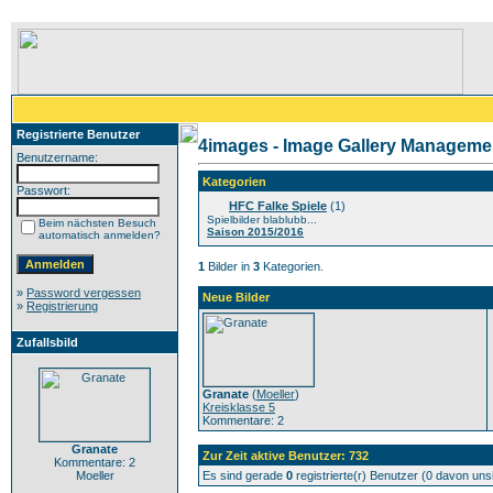
Registrierte Benutzer
4images - Image Gallery Manageme
Benutzername:
Kategorien
Passwort:
HFC Falke Spiele
(1)
Spielbilder blablubb...
Beim nächsten Besuch
Saison 2015/2016
automatisch anmelden?
1
Bilder in
3
Kategorien.
»
Password vergessen
Neue Bilder
»
Registrierung
Zufallsbild
Granate
(
Moeller
)
Kreisklasse 5
Kommentare: 2
Granate
Zur Zeit aktive Benutzer: 732
Kommentare: 2
Moeller
Es sind gerade
0
registrierte(r) Benutzer (0 davon un