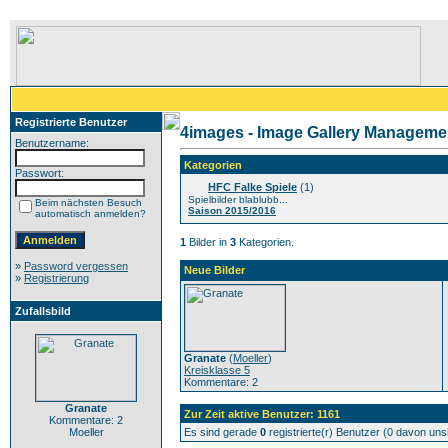
Registrierte Benutzer
4images - Image Gallery Manageme
Benutzername:
Kategorien
Passwort:
HFC Falke Spiele
(1)
Spielbilder blablubb...
Beim nächsten Besuch
Saison 2015/2016
automatisch anmelden?
1
Bilder in
3
Kategorien.
»
Password vergessen
Neue Bilder
»
Registrierung
Zufallsbild
Granate
(
Moeller
)
Kreisklasse 5
Kommentare: 2
Granate
Zur Zeit aktive Benutzer: 1161
Kommentare: 2
Moeller
Es sind gerade
0
registrierte(r) Benutzer (0 davon un