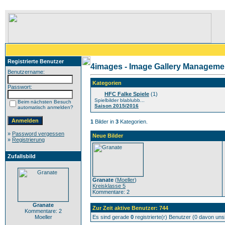
Registrierte Benutzer
4images - Image Gallery Manageme
Benutzername:
Kategorien
Passwort:
HFC Falke Spiele
(1)
Spielbilder blablubb...
Beim nächsten Besuch
Saison 2015/2016
automatisch anmelden?
1
Bilder in
3
Kategorien.
»
Password vergessen
Neue Bilder
»
Registrierung
Zufallsbild
Granate
(
Moeller
)
Kreisklasse 5
Kommentare: 2
Granate
Zur Zeit aktive Benutzer: 744
Kommentare: 2
Moeller
Es sind gerade
0
registrierte(r) Benutzer (0 davon un