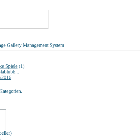
age Gallery Management System
e Spiele
(1)
blablubb...
5/2016
Kategorien.
eller
)
5