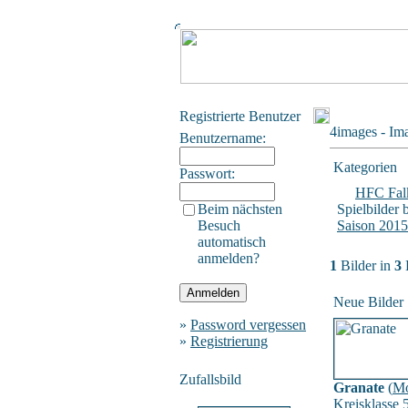
Registrierte Benutzer
4images - Im
Benutzername:
Kategorien
Passwort:
HFC Falk
Beim nächsten
Spielbilder 
Besuch
Saison 201
automatisch
anmelden?
1
Bilder in
3
Neue Bilder
»
Password vergessen
»
Registrierung
Zufallsbild
Granate
(
Mo
Kreisklasse 