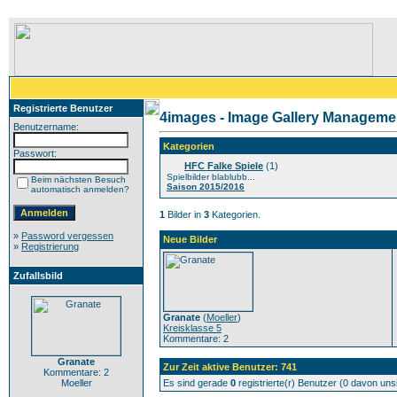
Registrierte Benutzer
4images - Image Gallery Manageme
Benutzername:
Kategorien
Passwort:
HFC Falke Spiele
(1)
Spielbilder blablubb...
Beim nächsten Besuch
Saison 2015/2016
automatisch anmelden?
1
Bilder in
3
Kategorien.
»
Password vergessen
Neue Bilder
»
Registrierung
Zufallsbild
Granate
(
Moeller
)
Kreisklasse 5
Kommentare: 2
Granate
Zur Zeit aktive Benutzer: 741
Kommentare: 2
Moeller
Es sind gerade
0
registrierte(r) Benutzer (0 davon un