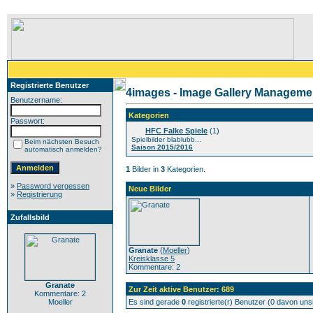
Registrierte Benutzer
4images - Image Gallery Manageme
Benutzername:
Kategorien
Passwort:
HFC Falke Spiele
(1)
Spielbilder blablubb...
Beim nächsten Besuch
Saison 2015/2016
automatisch anmelden?
1
Bilder in
3
Kategorien.
»
Password vergessen
Neue Bilder
»
Registrierung
Zufallsbild
Granate
(
Moeller
)
Kreisklasse 5
Kommentare: 2
Granate
Zur Zeit aktive Benutzer: 689
Kommentare: 2
Moeller
Es sind gerade
0
registrierte(r) Benutzer (0 davon un