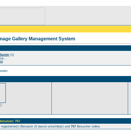
Image Gallery Management System
Spiele
(1)
ubb...
16
orien.
r
)
 Benutzer: 757
registrierte(r) Benutzer (0 davon unsichtbar) und
757
Besucher online.