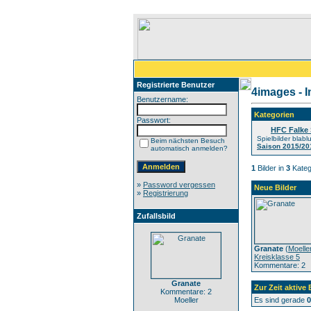
Registrierte Benutzer
4images - 
Benutzername:
Kategorien
Passwort:
HFC Falke 
Spielbilder blabl
Beim nächsten Besuch
Saison 2015/20
automatisch anmelden?
1
Bilder in
3
Kateg
»
Password vergessen
Neue Bilder
»
Registrierung
Zufallsbild
Granate
(
Moelle
Kreisklasse 5
Kommentare: 2
Granate
Zur Zeit aktive
Kommentare: 2
Moeller
Es sind gerade
0