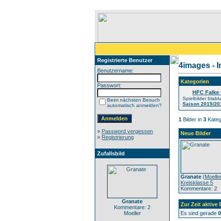
Registrierte Benutzer
4images - 
Benutzername:
Kategorien
Passwort:
HFC Falke 
Spielbilder blabl
Beim nächsten Besuch
Saison 2015/20
automatisch anmelden?
1
Bilder in
3
Kateg
»
Password vergessen
Neue Bilder
»
Registrierung
Zufallsbild
Granate
(
Moelle
Kreisklasse 5
Kommentare: 2
Granate
Zur Zeit aktive
Kommentare: 2
Moeller
Es sind gerade
0