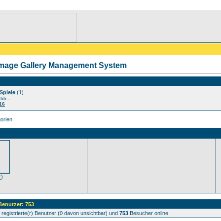
Image Gallery Management System
Spiele
(1)
ubb...
16
orien.
r
)
 Benutzer: 753
registrierte(r) Benutzer (0 davon unsichtbar) und
753
Besucher online.