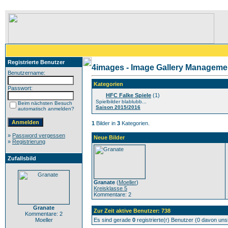
Registrierte Benutzer
4images - Image Gallery Manageme
Benutzername:
Kategorien
Passwort:
HFC Falke Spiele
(1)
Spielbilder blablubb...
Beim nächsten Besuch
Saison 2015/2016
automatisch anmelden?
1
Bilder in
3
Kategorien.
»
Password vergessen
Neue Bilder
»
Registrierung
Zufallsbild
Granate
(
Moeller
)
Kreisklasse 5
Kommentare: 2
Granate
Zur Zeit aktive Benutzer: 738
Kommentare: 2
Moeller
Es sind gerade
0
registrierte(r) Benutzer (0 davon un