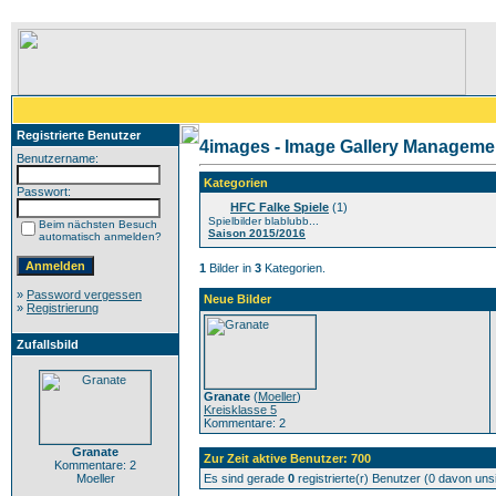
Registrierte Benutzer
4images - Image Gallery Manageme
Benutzername:
Kategorien
Passwort:
HFC Falke Spiele
(1)
Spielbilder blablubb...
Beim nächsten Besuch
Saison 2015/2016
automatisch anmelden?
1
Bilder in
3
Kategorien.
»
Password vergessen
Neue Bilder
»
Registrierung
Zufallsbild
Granate
(
Moeller
)
Kreisklasse 5
Kommentare: 2
Granate
Zur Zeit aktive Benutzer: 700
Kommentare: 2
Moeller
Es sind gerade
0
registrierte(r) Benutzer (0 davon un