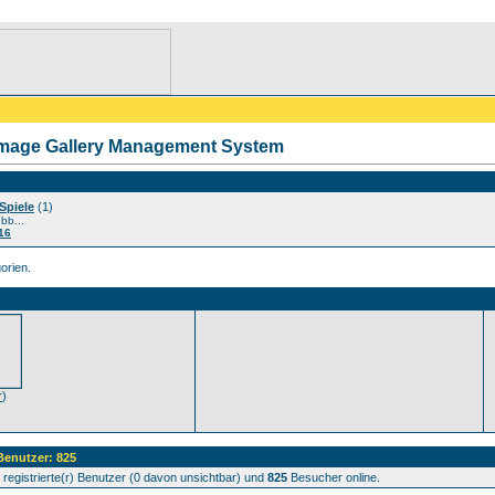
Image Gallery Management System
Spiele
(1)
ubb...
16
orien.
r
)
 Benutzer: 825
registrierte(r) Benutzer (0 davon unsichtbar) und
825
Besucher online.