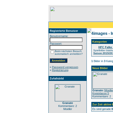
Registrierte Benutzer
4images - 
Benutzername:
Kategorien
Passwort:
HFC Falke 
Spielbilder blabl
Beim nächsten Besuch
Saison 2015/20
automatisch anmelden?
1
Bilder in
3
Kateg
»
Password vergessen
Neue Bilder
»
Registrierung
Zufallsbild
Granate
(
Moelle
Kreisklasse 5
Kommentare: 2
Granate
Zur Zeit aktive
Kommentare: 2
Moeller
Es sind gerade
0