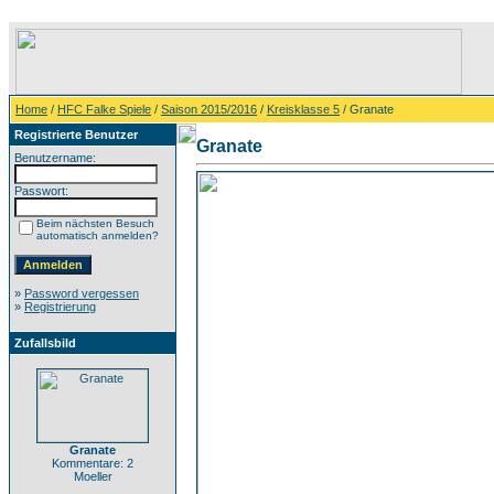
Home
/
HFC Falke Spiele
/
Saison 2015/2016
/
Kreisklasse 5
/ Granate
Registrierte Benutzer
Granate
Benutzername:
Passwort:
Beim nächsten Besuch
automatisch anmelden?
»
Password vergessen
»
Registrierung
Zufallsbild
Granate
Kommentare: 2
Moeller