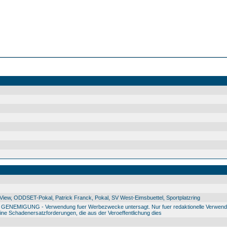
ew, ODDSET-Pokal, Patrick Franck, Pokal, SV West-Eimsbuettel, Sportplatzring
IGUNG - Verwendung fuer Werbezwecke untersagt. Nur fuer redaktionelle Verwendu
e Schadenersatzforderungen, die aus der Veroeffentlichung dies