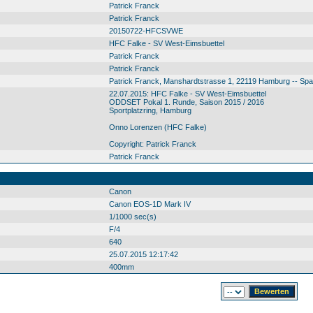
Patrick Franck
Patrick Franck
20150722-HFCSVWE
HFC Falke - SV West-Eimsbuettel
Patrick Franck
Patrick Franck
Patrick Franck, Manshardtstrasse 1, 22119 Hamburg -- Sp
22.07.2015: HFC Falke - SV West-Eimsbuettel
ODDSET Pokal 1. Runde, Saison 2015 / 2016
Sportplatzring, Hamburg
Onno Lorenzen (HFC Falke)
Copyright: Patrick Franck
Patrick Franck
Canon
Canon EOS-1D Mark IV
1/1000 sec(s)
F/4
640
25.07.2015 12:17:42
400mm