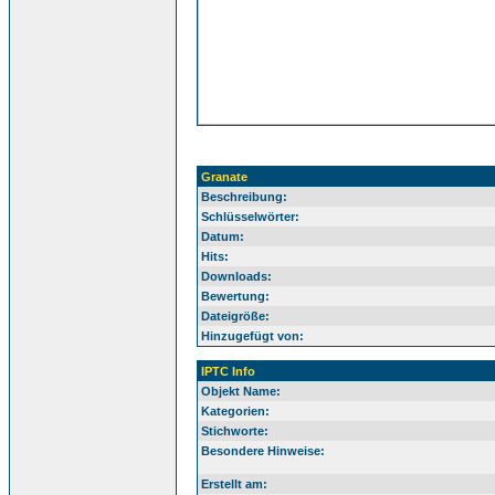
Granate
Beschreibung:
Schlüsselwörter:
Datum:
Hits:
Downloads:
Bewertung:
Dateigröße:
Hinzugefügt von:
IPTC Info
Objekt Name:
Kategorien:
Stichworte:
Besondere Hinweise:
Erstellt am: