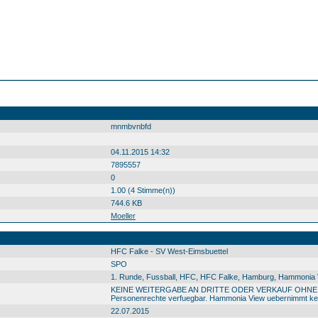
mnmbvnbfd
04.11.2015 14:32
7895557
0
1.00 (4 Stimme(n))
744.6 KB
Moeller
HFC Falke - SV West-Eimsbuettel
SPO
1. Runde, Fussball, HFC, HFC Falke, Hamburg, Hammonia Vi
KEINE WEITERGABE AN DRITTE ODER VERKAUF OHNE GENEM
Personenrechte verfuegbar. Hammonia View uebernimmt kein
22.07.2015