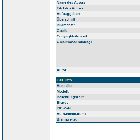
Name des Autors:
Titel des Autors:
Auftraggeber:
Überschrift:
Bildrechte:
Quelle:
Copyright-Vermerk:
Objektbeschreibung:
Autor:
EXIF Info
Hersteller:
Modell:
Belichtungszeit:
Blende:
ISO-Zahl:
Aufnahmedatum:
Brennweite: