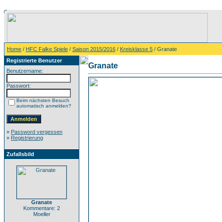
Home
/
HFC Falke Spiele
/
Saison 2015/2016
/
Kreisklasse 5
/ Granate
Registrierte Benutzer
Granate
Benutzername:
Passwort:
Beim nächsten Besuch
automatisch anmelden?
»
Password vergessen
»
Registrierung
Zufallsbild
Granate
Kommentare: 2
Moeller