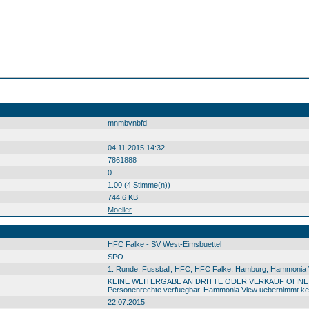
mnmbvnbfd
04.11.2015 14:32
7861888
0
1.00 (4 Stimme(n))
744.6 KB
Moeller
HFC Falke - SV West-Eimsbuettel
SPO
1. Runde, Fussball, HFC, HFC Falke, Hamburg, Hammonia Vi
KEINE WEITERGABE AN DRITTE ODER VERKAUF OHNE GENEM
Personenrechte verfuegbar. Hammonia View uebernimmt kein
22.07.2015