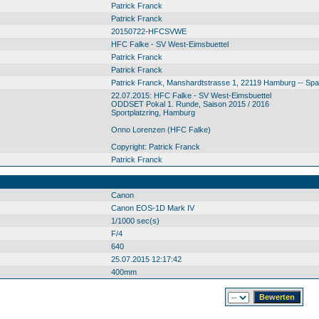
Patrick Franck
Patrick Franck
20150722-HFCSVWE
HFC Falke - SV West-Eimsbuettel
Patrick Franck
Patrick Franck
Patrick Franck, Manshardtstrasse 1, 22119 Hamburg -- Sp
22.07.2015: HFC Falke - SV West-Eimsbuettel
ODDSET Pokal 1. Runde, Saison 2015 / 2016
Sportplatzring, Hamburg
Onno Lorenzen (HFC Falke)
Copyright: Patrick Franck
Patrick Franck
Canon
Canon EOS-1D Mark IV
1/1000 sec(s)
F/4
640
25.07.2015 12:17:42
400mm