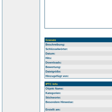
Granate
Beschreibung:
Schlüsselwörter:
Datum:
Hits:
Downloads:
Bewertung:
Dateigröße:
Hinzugefügt von:
IPTC Info
Objekt Name:
Kategorien:
Stichworte:
Besondere Hinweise:
Erstellt am: