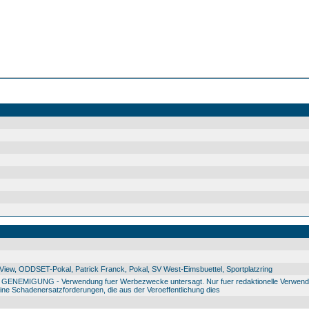
ew, ODDSET-Pokal, Patrick Franck, Pokal, SV West-Eimsbuettel, Sportplatzring
IGUNG - Verwendung fuer Werbezwecke untersagt. Nur fuer redaktionelle Verwendu
e Schadenersatzforderungen, die aus der Veroeffentlichung dies