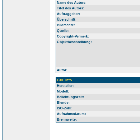
Name des Autors:
Titel des Autors:
Auftraggeber:
Überschrift:
Bildrechte:
Quelle:
Copyright-Vermerk:
Objektbeschreibung:
Autor:
EXIF Info
Hersteller:
Modell:
Belichtungszeit:
Blende:
ISO-Zahl:
Aufnahmedatum:
Brennweite: