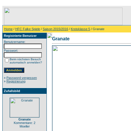
Home
/
HFC Falke Spiele
/
Saison 2015/2016
/
Kreisklasse 5
/ Granate
Registrierte Benutzer
Granate
Benutzername:
Passwort:
Beim nächsten Besuch
automatisch anmelden?
»
Password vergessen
»
Registrierung
Zufallsbild
Granate
Kommentare: 2
Moeller