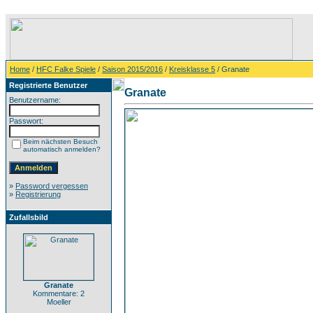
Home
/
HFC Falke Spiele
/
Saison 2015/2016
/
Kreisklasse 5
/ Granate
Registrierte Benutzer
Granate
Benutzername:
Passwort:
Beim nächsten Besuch
automatisch anmelden?
»
Password vergessen
»
Registrierung
Zufallsbild
Granate
Kommentare: 2
Moeller