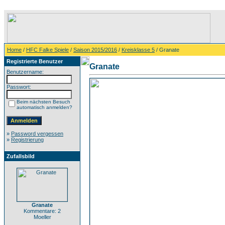
Home
/
HFC Falke Spiele
/
Saison 2015/2016
/
Kreisklasse 5
/ Granate
Registrierte Benutzer
Granate
Benutzername:
Passwort:
Beim nächsten Besuch
automatisch anmelden?
»
Password vergessen
»
Registrierung
Zufallsbild
Granate
Kommentare: 2
Moeller