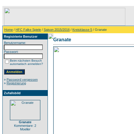
Home
/
HFC Falke Spiele
/
Saison 2015/2016
/
Kreisklasse 5
/ Granate
Registrierte Benutzer
Granate
Benutzername:
Passwort:
Beim nächsten Besuch
automatisch anmelden?
»
Password vergessen
»
Registrierung
Zufallsbild
Granate
Kommentare: 2
Moeller