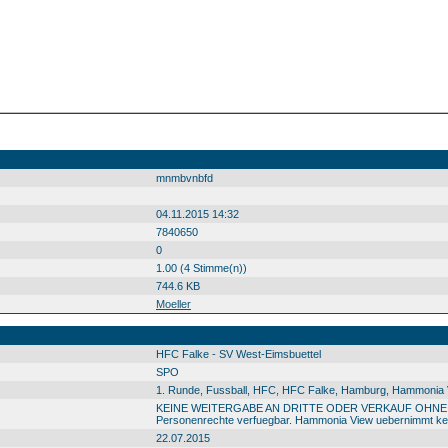
mnmbvnbfd
04.11.2015 14:32
7840650
0
1.00 (4 Stimme(n))
744.6 KB
Moeller
HFC Falke - SV West-Eimsbuettel
SPO
1. Runde, Fussball, HFC, HFC Falke, Hamburg, Hammonia Vi
KEINE WEITERGABE AN DRITTE ODER VERKAUF OHNE GENEM
Personenrechte verfuegbar. Hammonia View uebernimmt kein
22.07.2015