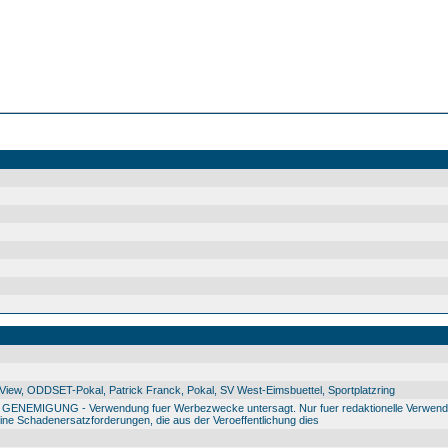
ew, ODDSET-Pokal, Patrick Franck, Pokal, SV West-Eimsbuettel, Sportplatzring
IGUNG - Verwendung fuer Werbezwecke untersagt. Nur fuer redaktionelle Verwendu
e Schadenersatzforderungen, die aus der Veroeffentlichung dies