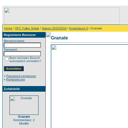
Home
/
HFC Falke Spiele
/
Saison 2015/2016
/
Kreisklasse 5
/ Granate
Registrierte Benutzer
Granate
Benutzername:
Passwort:
Beim nächsten Besuch
automatisch anmelden?
»
Password vergessen
»
Registrierung
Zufallsbild
Granate
Kommentare: 2
Moeller