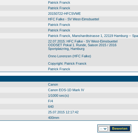
Patrick Franck
Patrick Franck
20150722-HFCSVWE
HFC Falke - SV West-Eimsbuettel
Patrick Franck
Patrick Franck
Patrick Franck, Manshardtstrasse 1, 22119 Hamburg -- Sp
22.07.2015: HFC Falke - SV West-Eimsbuettel
ODDSET Pokal 1. Runde, Saison 2015 / 2016
Sportplatzring, Hamburg
Onno Lorenzen (HFC Falke)
Copyright: Patrick Franck
Patrick Franck
Canon
Canon EOS-1D Mark IV
1/1000 sec(s)
F/4
640
25.07.2015 12:17:42
400mm