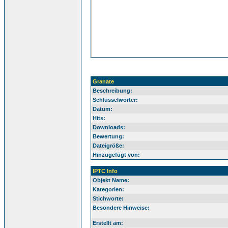
Granate
Beschreibung:
Schlüsselwörter:
Datum:
Hits:
Downloads:
Bewertung:
Dateigröße:
Hinzugefügt von:
IPTC Info
Objekt Name:
Kategorien:
Stichworte:
Besondere Hinweise:
Erstellt am: