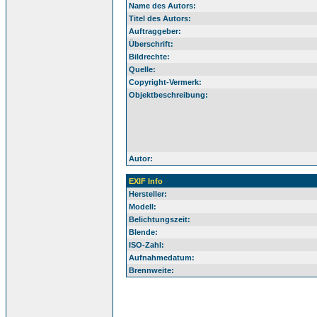
Name des Autors:
Titel des Autors:
Auftraggeber:
Überschrift:
Bildrechte:
Quelle:
Copyright-Vermerk:
Objektbeschreibung:
Autor:
EXIF Info
Hersteller:
Modell:
Belichtungszeit:
Blende:
ISO-Zahl:
Aufnahmedatum:
Brennweite: