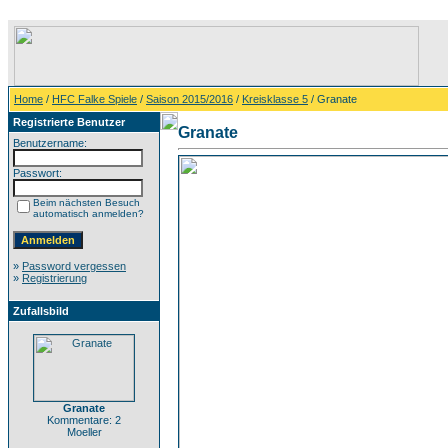
Home
/
HFC Falke Spiele
/
Saison 2015/2016
/
Kreisklasse 5
/ Granate
Registrierte Benutzer
Granate
Benutzername:
Passwort:
Beim nächsten Besuch
automatisch anmelden?
»
Password vergessen
»
Registrierung
Zufallsbild
Granate
Kommentare: 2
Moeller