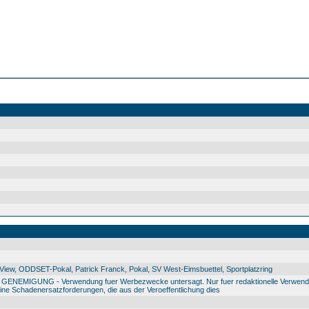
ew, ODDSET-Pokal, Patrick Franck, Pokal, SV West-Eimsbuettel, Sportplatzring
IGUNG - Verwendung fuer Werbezwecke untersagt. Nur fuer redaktionelle Verwendu
e Schadenersatzforderungen, die aus der Veroeffentlichung dies