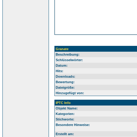
Granate
Beschreibung:
Schlüsselwörter:
Datum:
Hits:
Downloads:
Bewertung:
Dateigröße:
Hinzugefügt von:
IPTC Info
Objekt Name:
Kategorien:
Stichworte:
Besondere Hinweise:
Erstellt am: