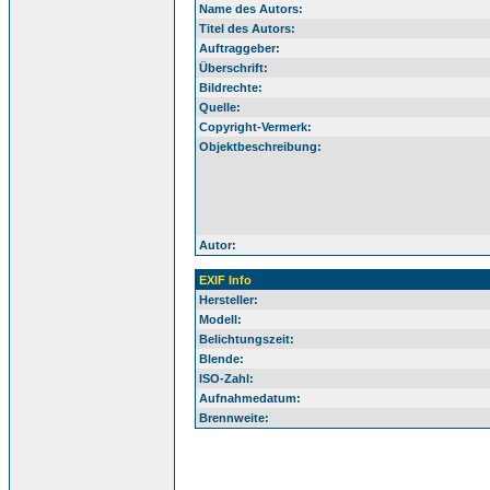
Name des Autors:
Titel des Autors:
Auftraggeber:
Überschrift:
Bildrechte:
Quelle:
Copyright-Vermerk:
Objektbeschreibung:
Autor:
EXIF Info
Hersteller:
Modell:
Belichtungszeit:
Blende:
ISO-Zahl:
Aufnahmedatum:
Brennweite: