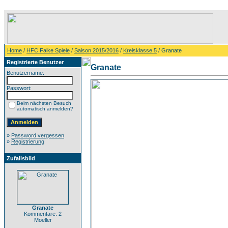
Home
/
HFC Falke Spiele
/
Saison 2015/2016
/
Kreisklasse 5
/ Granate
Registrierte Benutzer
Granate
Benutzername:
Passwort:
Beim nächsten Besuch
automatisch anmelden?
»
Password vergessen
»
Registrierung
Zufallsbild
Granate
Kommentare: 2
Moeller