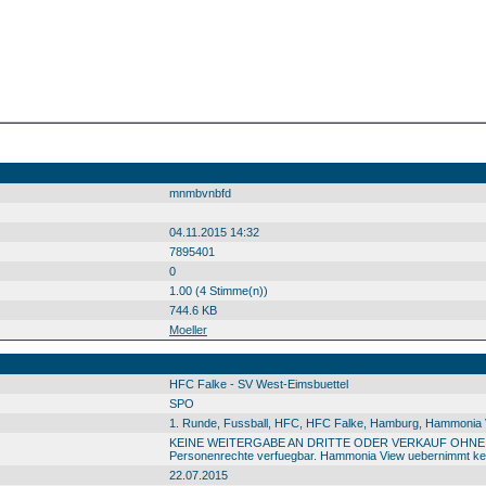
mnmbvnbfd
04.11.2015 14:32
7895401
0
1.00 (4 Stimme(n))
744.6 KB
Moeller
HFC Falke - SV West-Eimsbuettel
SPO
1. Runde, Fussball, HFC, HFC Falke, Hamburg, Hammonia Vi
KEINE WEITERGABE AN DRITTE ODER VERKAUF OHNE GENEM
Personenrechte verfuegbar. Hammonia View uebernimmt kein
22.07.2015