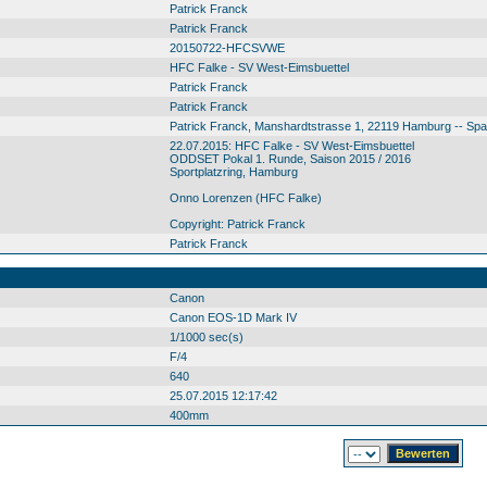
Patrick Franck
Patrick Franck
20150722-HFCSVWE
HFC Falke - SV West-Eimsbuettel
Patrick Franck
Patrick Franck
Patrick Franck, Manshardtstrasse 1, 22119 Hamburg -- Sp
22.07.2015: HFC Falke - SV West-Eimsbuettel
ODDSET Pokal 1. Runde, Saison 2015 / 2016
Sportplatzring, Hamburg
Onno Lorenzen (HFC Falke)
Copyright: Patrick Franck
Patrick Franck
Canon
Canon EOS-1D Mark IV
1/1000 sec(s)
F/4
640
25.07.2015 12:17:42
400mm