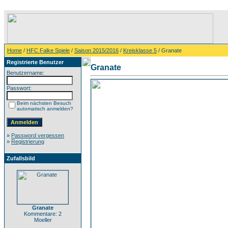
Home
/
HFC Falke Spiele
/
Saison 2015/2016
/
Kreisklasse 5
/ Granate
Registrierte Benutzer
Granate
Benutzername:
Passwort:
Beim nächsten Besuch
automatisch anmelden?
»
Password vergessen
»
Registrierung
Zufallsbild
Granate
Kommentare: 2
Moeller