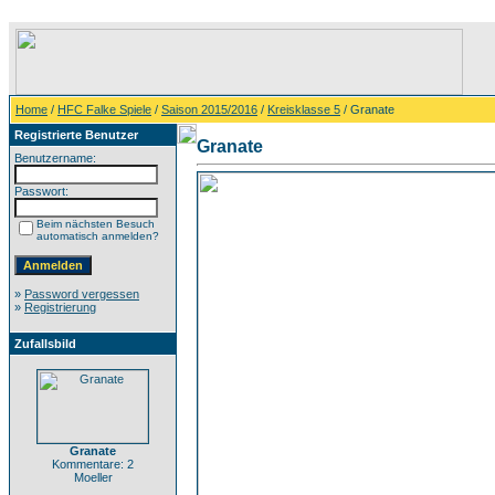
Home
/
HFC Falke Spiele
/
Saison 2015/2016
/
Kreisklasse 5
/ Granate
Registrierte Benutzer
Granate
Benutzername:
Passwort:
Beim nächsten Besuch
automatisch anmelden?
»
Password vergessen
»
Registrierung
Zufallsbild
Granate
Kommentare: 2
Moeller