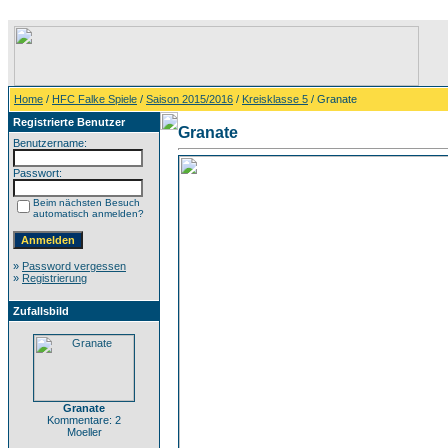
Home
/
HFC Falke Spiele
/
Saison 2015/2016
/
Kreisklasse 5
/ Granate
Registrierte Benutzer
Granate
Benutzername:
Passwort:
Beim nächsten Besuch
automatisch anmelden?
»
Password vergessen
»
Registrierung
Zufallsbild
Granate
Kommentare: 2
Moeller