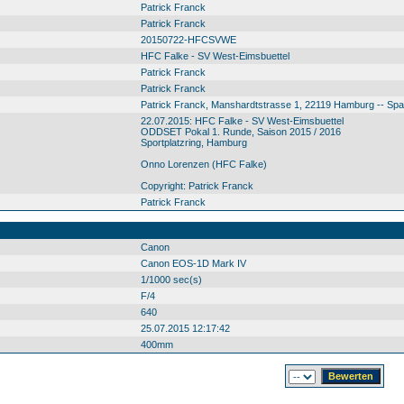
Patrick Franck
Patrick Franck
20150722-HFCSVWE
HFC Falke - SV West-Eimsbuettel
Patrick Franck
Patrick Franck
Patrick Franck, Manshardtstrasse 1, 22119 Hamburg -- Sp
22.07.2015: HFC Falke - SV West-Eimsbuettel
ODDSET Pokal 1. Runde, Saison 2015 / 2016
Sportplatzring, Hamburg
Onno Lorenzen (HFC Falke)
Copyright: Patrick Franck
Patrick Franck
Canon
Canon EOS-1D Mark IV
1/1000 sec(s)
F/4
640
25.07.2015 12:17:42
400mm