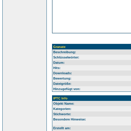
Granate
Beschreibung:
Schlüsselwörter:
Datum:
Hits:
Downloads:
Bewertung:
Dateigröße:
Hinzugefügt von:
IPTC Info
Objekt Name:
Kategorien:
Stichworte:
Besondere Hinweise:
Erstellt am: