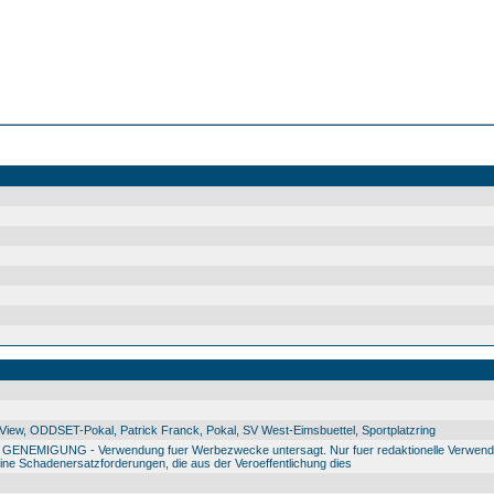
ew, ODDSET-Pokal, Patrick Franck, Pokal, SV West-Eimsbuettel, Sportplatzring
IGUNG - Verwendung fuer Werbezwecke untersagt. Nur fuer redaktionelle Verwendu
e Schadenersatzforderungen, die aus der Veroeffentlichung dies