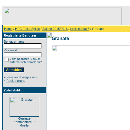
Home
/
HFC Falke Spiele
/
Saison 2015/2016
/
Kreisklasse 5
/ Granate
Registrierte Benutzer
Granate
Benutzername:
Passwort:
Beim nächsten Besuch
automatisch anmelden?
»
Password vergessen
»
Registrierung
Zufallsbild
Granate
Kommentare: 2
Moeller