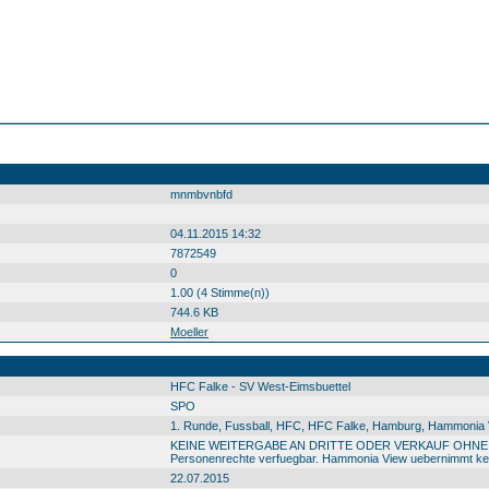
mnmbvnbfd
04.11.2015 14:32
7872549
0
1.00 (4 Stimme(n))
744.6 KB
Moeller
HFC Falke - SV West-Eimsbuettel
SPO
1. Runde, Fussball, HFC, HFC Falke, Hamburg, Hammonia Vi
KEINE WEITERGABE AN DRITTE ODER VERKAUF OHNE GENEM
Personenrechte verfuegbar. Hammonia View uebernimmt kein
22.07.2015