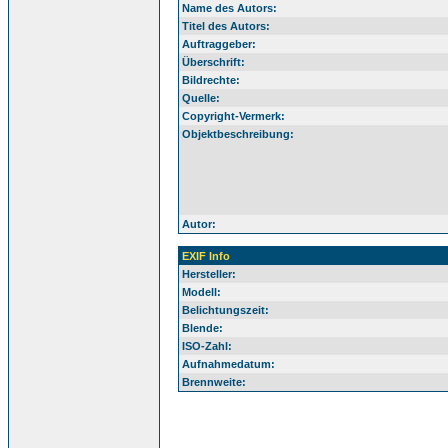
Name des Autors:
Titel des Autors:
Auftraggeber:
Überschrift:
Bildrechte:
Quelle:
Copyright-Vermerk:
Objektbeschreibung:
Autor:
EXIF Info
Hersteller:
Modell:
Belichtungszeit:
Blende:
ISO-Zahl:
Aufnahmedatum:
Brennweite: