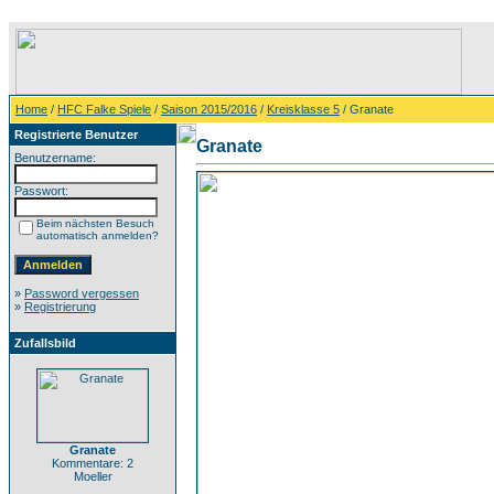
Home
/
HFC Falke Spiele
/
Saison 2015/2016
/
Kreisklasse 5
/ Granate
Registrierte Benutzer
Granate
Benutzername:
Passwort:
Beim nächsten Besuch
automatisch anmelden?
»
Password vergessen
»
Registrierung
Zufallsbild
Granate
Kommentare: 2
Moeller