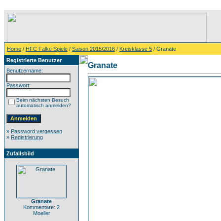
Home
/
HFC Falke Spiele
/
Saison 2015/2016
/
Kreisklasse 5
/ Granate
Registrierte Benutzer
Granate
Benutzername:
Passwort:
Beim nächsten Besuch
automatisch anmelden?
»
Password vergessen
»
Registrierung
Zufallsbild
Granate
Kommentare: 2
Moeller