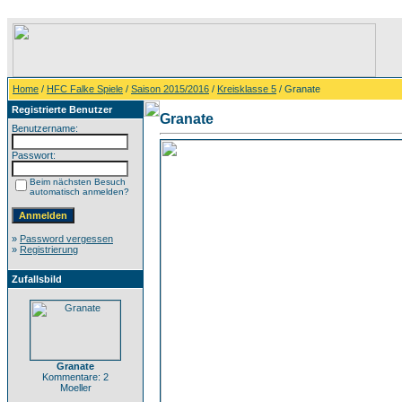
Home
/
HFC Falke Spiele
/
Saison 2015/2016
/
Kreisklasse 5
/ Granate
Registrierte Benutzer
Granate
Benutzername:
Passwort:
Beim nächsten Besuch
automatisch anmelden?
»
Password vergessen
»
Registrierung
Zufallsbild
Granate
Kommentare: 2
Moeller