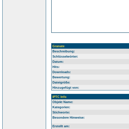
Granate
Beschreibung:
Schlüsselwörter:
Datum:
Hits:
Downloads:
Bewertung:
Dateigröße:
Hinzugefügt von:
IPTC Info
Objekt Name:
Kategorien:
Stichworte:
Besondere Hinweise:
Erstellt am: