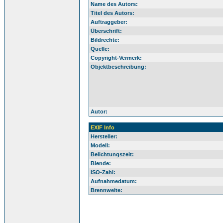
Name des Autors:
Titel des Autors:
Auftraggeber:
Überschrift:
Bildrechte:
Quelle:
Copyright-Vermerk:
Objektbeschreibung:
Autor:
EXIF Info
Hersteller:
Modell:
Belichtungszeit:
Blende:
ISO-Zahl:
Aufnahmedatum:
Brennweite: