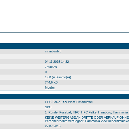
mnmbvnbfd
04.11.2015 14:32
7898639
0
1.00 (4 Stimme(n))
744.6 KB
Moeller
HFC Falke - SV West-Eimsbuettel
SPO
1. Runde, Fussball, HFC, HFC Falke, Hamburg, Hammonia Vi
KEINE WEITERGABE AN DRITTE ODER VERKAUF OHNE GENEM
Personenrechte verfuegbar. Hammonia View uebernimmt kein
22.07.2015