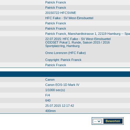
Patrick Franck
Patrick Franck
20150722-HFCSVWE
HFC Falke - SV West-Eimsbuettel
Patrick Franck
Patrick Franck
Patrick Franck, Manshardtstrasse 1, 22119 Hamburg -- Sp
22.07.2015: HFC Falke - SV West-Eimsbuettel
ODDSET Pokal 1. Runde, Saison 2015 / 2016
Sportplatzring, Hamburg
Onno Lorenzen (HFC Falke)
Copyright: Patrick Franck
Patrick Franck
Canon
Canon EOS-1D Mark IV
1/1000 sec(s)
F/4
640
25.07.2015 12:17:42
400mm