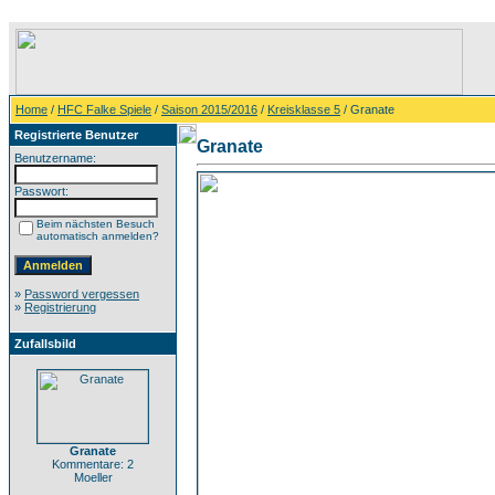
Home
/
HFC Falke Spiele
/
Saison 2015/2016
/
Kreisklasse 5
/ Granate
Registrierte Benutzer
Granate
Benutzername:
Passwort:
Beim nächsten Besuch
automatisch anmelden?
»
Password vergessen
»
Registrierung
Zufallsbild
Granate
Kommentare: 2
Moeller