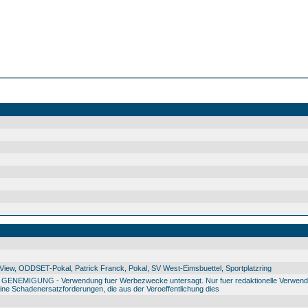
ew, ODDSET-Pokal, Patrick Franck, Pokal, SV West-Eimsbuettel, Sportplatzring
IGUNG - Verwendung fuer Werbezwecke untersagt. Nur fuer redaktionelle Verwendu
e Schadenersatzforderungen, die aus der Veroeffentlichung dies