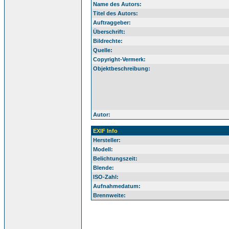
Name des Autors:
Titel des Autors:
Auftraggeber:
Überschrift:
Bildrechte:
Quelle:
Copyright-Vermerk:
Objektbeschreibung:
Autor:
EXIF Info
Hersteller:
Modell:
Belichtungszeit:
Blende:
ISO-Zahl:
Aufnahmedatum:
Brennweite: