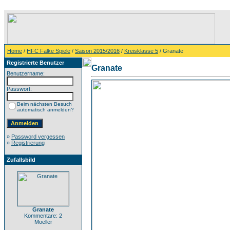
Home
/
HFC Falke Spiele
/
Saison 2015/2016
/
Kreisklasse 5
/ Granate
Registrierte Benutzer
Granate
Benutzername:
Passwort:
Beim nächsten Besuch
automatisch anmelden?
»
Password vergessen
»
Registrierung
Zufallsbild
Granate
Kommentare: 2
Moeller