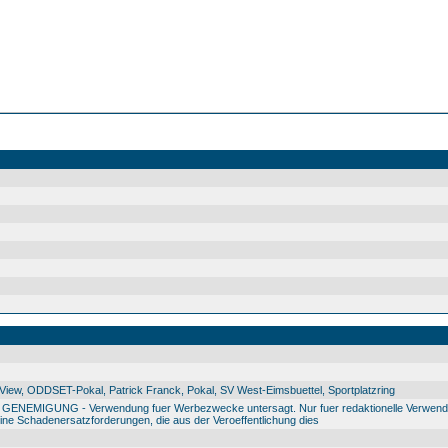
ew, ODDSET-Pokal, Patrick Franck, Pokal, SV West-Eimsbuettel, Sportplatzring
IGUNG - Verwendung fuer Werbezwecke untersagt. Nur fuer redaktionelle Verwendu
e Schadenersatzforderungen, die aus der Veroeffentlichung dies