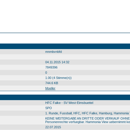
mnmbvnbfd
04.11.2015 14:32
7849396
0
1.00 (4 Stimme(n))
744.6 KB
Moeller
HFC Falke - SV West-Eimsbuettel
SPO
1. Runde, Fussball, HFC, HFC Falke, Hamburg, Hammonia Vi
KEINE WEITERGABE AN DRITTE ODER VERKAUF OHNE GENEM
Personenrechte verfuegbar. Hammonia View uebernimmt kein
22.07.2015