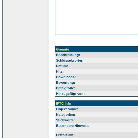
Granate
Beschreibung:
Schlüsselwörter:
Datum:
Hits:
Downloads:
Bewertung:
Dateigröße:
Hinzugefügt von:
IPTC Info
Objekt Name:
Kategorien:
Stichworte:
Besondere Hinweise:
Erstellt am: