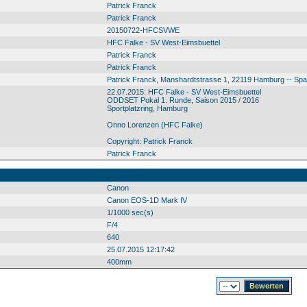
Patrick Franck
Patrick Franck
20150722-HFCSVWE
HFC Falke - SV West-Eimsbuettel
Patrick Franck
Patrick Franck
Patrick Franck, Manshardtstrasse 1, 22119 Hamburg -- Sp
22.07.2015: HFC Falke - SV West-Eimsbuettel
ODDSET Pokal 1. Runde, Saison 2015 / 2016
Sportplatzring, Hamburg
Onno Lorenzen (HFC Falke)
Copyright: Patrick Franck
Patrick Franck
Canon
Canon EOS-1D Mark IV
1/1000 sec(s)
F/4
640
25.07.2015 12:17:42
400mm