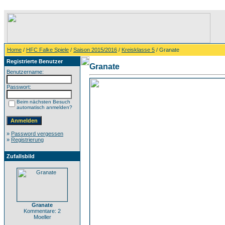
Home
/
HFC Falke Spiele
/
Saison 2015/2016
/
Kreisklasse 5
/ Granate
Registrierte Benutzer
Granate
Benutzername:
Passwort:
Beim nächsten Besuch
automatisch anmelden?
»
Password vergessen
»
Registrierung
Zufallsbild
Granate
Kommentare: 2
Moeller