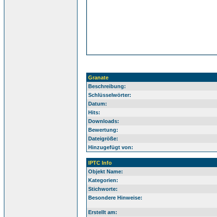
Granate
Beschreibung:
Schlüsselwörter:
Datum:
Hits:
Downloads:
Bewertung:
Dateigröße:
Hinzugefügt von:
IPTC Info
Objekt Name:
Kategorien:
Stichworte:
Besondere Hinweise:
Erstellt am: