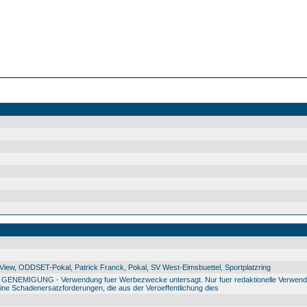
ew, ODDSET-Pokal, Patrick Franck, Pokal, SV West-Eimsbuettel, Sportplatzring
IGUNG - Verwendung fuer Werbezwecke untersagt. Nur fuer redaktionelle Verwendu
e Schadenersatzforderungen, die aus der Veroeffentlichung dies