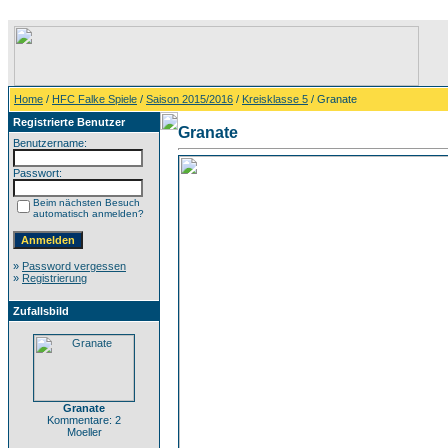
Home
/
HFC Falke Spiele
/
Saison 2015/2016
/
Kreisklasse 5
/ Granate
Registrierte Benutzer
Granate
Benutzername:
Passwort:
Beim nächsten Besuch
automatisch anmelden?
»
Password vergessen
»
Registrierung
Zufallsbild
Granate
Kommentare: 2
Moeller