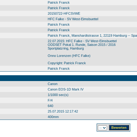
Patrick Franck
Patrick Franck
20150722-HFCSVWE
HFC Falke - SV West-Eimsbuettel
Patrick Franck
Patrick Franck
Patrick Franck, Manshardtstrasse 1, 22119 Hamburg -- Sp
22.07.2015: HFC Falke - SV West-Eimsbuettel
ODDSET Pokal 1. Runde, Saison 2015 / 2016
Sportplatzring, Hamburg
Onno Lorenzen (HFC Falke)
Copyright: Patrick Franck
Patrick Franck
Canon
Canon EOS-1D Mark IV
1/1000 sec(s)
F/4
640
25.07.2015 12:17:42
400mm