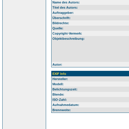
Name des Autors:
Titel des Autors:
Auftraggeber:
Überschrift:
Bildrechte:
Quelle:
Copyright-Vermerk:
Objektbeschreibung:
Autor:
EXIF Info
Hersteller:
Modell:
Belichtungszeit:
Blende:
ISO-Zahl:
Aufnahmedatum:
Brennweite: