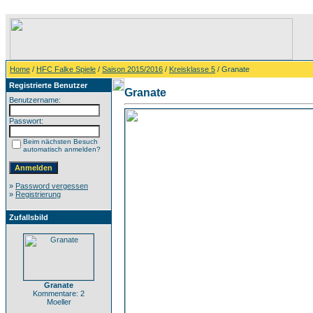
Home
/
HFC Falke Spiele
/
Saison 2015/2016
/
Kreisklasse 5
/ Granate
Registrierte Benutzer
Granate
Benutzername:
Passwort:
Beim nächsten Besuch
automatisch anmelden?
»
Password vergessen
»
Registrierung
Zufallsbild
Granate
Kommentare: 2
Moeller