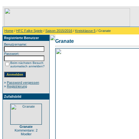
Home
/
HFC Falke Spiele
/
Saison 2015/2016
/
Kreisklasse 5
/ Granate
Registrierte Benutzer
Granate
Benutzername:
Passwort:
Beim nächsten Besuch
automatisch anmelden?
»
Password vergessen
»
Registrierung
Zufallsbild
Granate
Kommentare: 2
Moeller