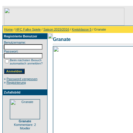
Home
/
HFC Falke Spiele
/
Saison 2015/2016
/
Kreisklasse 5
/ Granate
Registrierte Benutzer
Granate
Benutzername:
Passwort:
Beim nächsten Besuch
automatisch anmelden?
»
Password vergessen
»
Registrierung
Zufallsbild
Granate
Kommentare: 2
Moeller