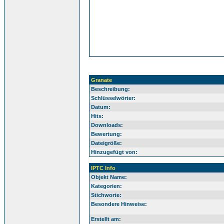
Granate
Beschreibung:
Schlüsselwörter:
Datum:
Hits:
Downloads:
Bewertung:
Dateigröße:
Hinzugefügt von:
IPTC Info
Objekt Name:
Kategorien:
Stichworte:
Besondere Hinweise:
Erstellt am: