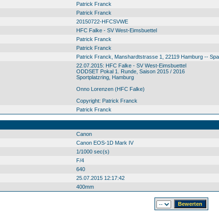
Patrick Franck
Patrick Franck
20150722-HFCSVWE
HFC Falke - SV West-Eimsbuettel
Patrick Franck
Patrick Franck
Patrick Franck, Manshardtstrasse 1, 22119 Hamburg -- Sp
22.07.2015: HFC Falke - SV West-Eimsbuettel
ODDSET Pokal 1. Runde, Saison 2015 / 2016
Sportplatzring, Hamburg
Onno Lorenzen (HFC Falke)
Copyright: Patrick Franck
Patrick Franck
Canon
Canon EOS-1D Mark IV
1/1000 sec(s)
F/4
640
25.07.2015 12:17:42
400mm