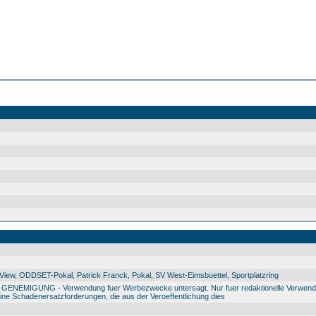
ew, ODDSET-Pokal, Patrick Franck, Pokal, SV West-Eimsbuettel, Sportplatzring
IGUNG - Verwendung fuer Werbezwecke untersagt. Nur fuer redaktionelle Verwendu
e Schadenersatzforderungen, die aus der Veroeffentlichung dies