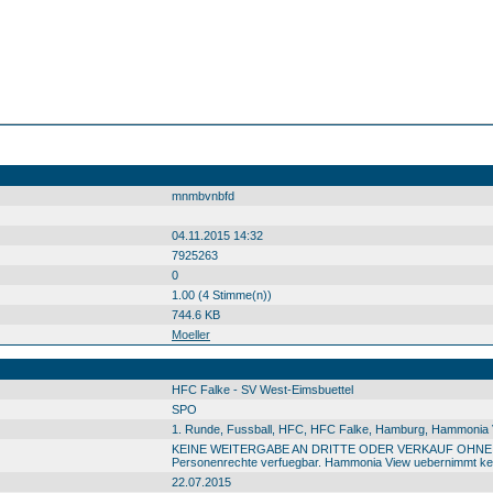
mnmbvnbfd
04.11.2015 14:32
7925263
0
1.00 (4 Stimme(n))
744.6 KB
Moeller
HFC Falke - SV West-Eimsbuettel
SPO
1. Runde, Fussball, HFC, HFC Falke, Hamburg, Hammonia Vi
KEINE WEITERGABE AN DRITTE ODER VERKAUF OHNE GENEM
Personenrechte verfuegbar. Hammonia View uebernimmt kein
22.07.2015