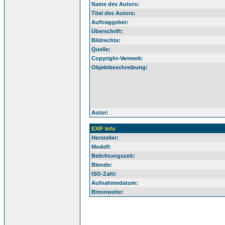
Name des Autors:
Titel des Autors:
Auftraggeber:
Überschrift:
Bildrechte:
Quelle:
Copyright-Vermerk:
Objektbeschreibung:
Autor:
EXIF Info
Hersteller:
Modell:
Belichtungszeit:
Blende:
ISO-Zahl:
Aufnahmedatum:
Brennweite: