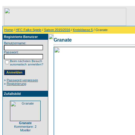
Home
/
HFC Falke Spiele
/
Saison 2015/2016
/
Kreisklasse 5
/ Granate
Registrierte Benutzer
Granate
Benutzername:
Passwort:
Beim nächsten Besuch
automatisch anmelden?
»
Password vergessen
»
Registrierung
Zufallsbild
Granate
Kommentare: 2
Moeller