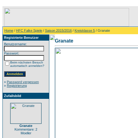
Home
/
HFC Falke Spiele
/
Saison 2015/2016
/
Kreisklasse 5
/ Granate
Registrierte Benutzer
Granate
Benutzername:
Passwort:
Beim nächsten Besuch
automatisch anmelden?
»
Password vergessen
»
Registrierung
Zufallsbild
Granate
Kommentare: 2
Moeller