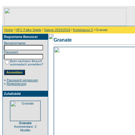
Home
/
HFC Falke Spiele
/
Saison 2015/2016
/
Kreisklasse 5
/ Granate
Registrierte Benutzer
Granate
Benutzername:
Passwort:
Beim nächsten Besuch
automatisch anmelden?
»
Password vergessen
»
Registrierung
Zufallsbild
Granate
Kommentare: 2
Moeller