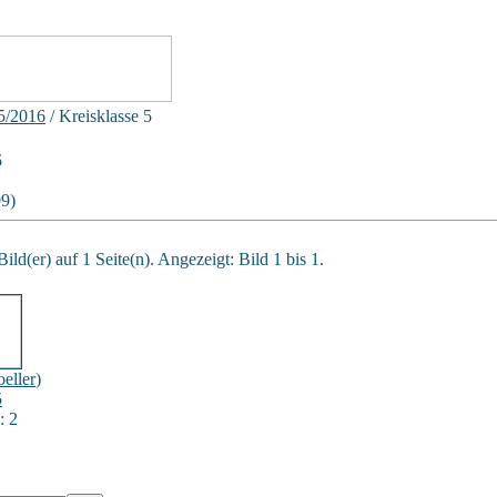
5/2016
/ Kreisklasse 5
5
99)
ild(er) auf 1 Seite(n). Angezeigt: Bild 1 bis 1.
eller
)
5
: 2