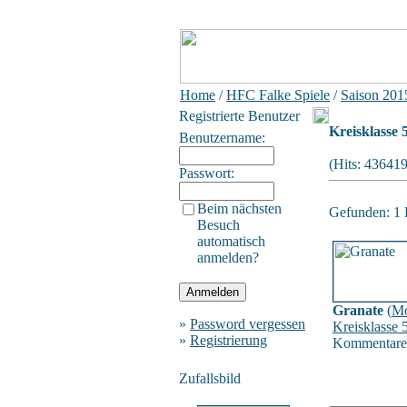
Home
/
HFC Falke Spiele
/
Saison 201
Registrierte Benutzer
Kreisklasse 
Benutzername:
(Hits: 43641
Passwort:
Beim nächsten
Gefunden: 1 B
Besuch
automatisch
anmelden?
Granate
(
Mo
»
Password vergessen
Kreisklasse 
»
Registrierung
Kommentare
Zufallsbild