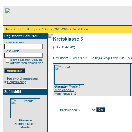
Home
/
HFC Falke Spiele
/
Saison 2015/2016
/ Kreisklasse 5
Registrierte Benutzer
Kreisklasse 5
Benutzername:
(Hits: 4342542)
Passwort:
Gefunden: 1 Bild(er) auf 1 Seite(n). Angezeigt: Bild 1 bis
Beim nächsten Besuch
automatisch anmelden?
»
Password vergessen
»
Registrierung
Granate
(
Moeller
)
Kreisklasse 5
Zufallsbild
Kommentare: 2
Granate
Kommentare: 2
Moeller