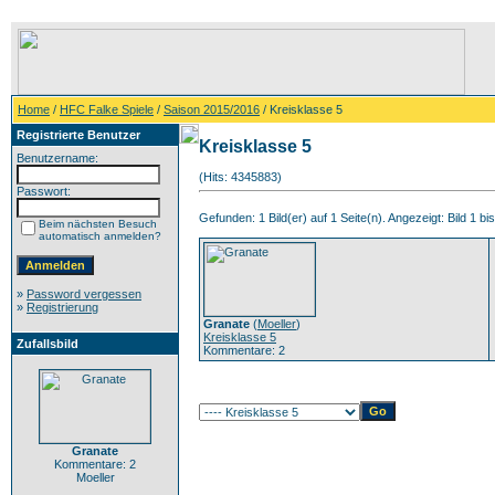
Home
/
HFC Falke Spiele
/
Saison 2015/2016
/ Kreisklasse 5
Registrierte Benutzer
Kreisklasse 5
Benutzername:
(Hits: 4345883)
Passwort:
Gefunden: 1 Bild(er) auf 1 Seite(n). Angezeigt: Bild 1 bis
Beim nächsten Besuch
automatisch anmelden?
»
Password vergessen
»
Registrierung
Granate
(
Moeller
)
Kreisklasse 5
Zufallsbild
Kommentare: 2
Granate
Kommentare: 2
Moeller