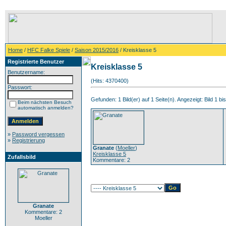
Home
/
HFC Falke Spiele
/
Saison 2015/2016
/ Kreisklasse 5
Registrierte Benutzer
Kreisklasse 5
Benutzername:
(Hits: 4370400)
Passwort:
Gefunden: 1 Bild(er) auf 1 Seite(n). Angezeigt: Bild 1 bis
Beim nächsten Besuch
automatisch anmelden?
»
Password vergessen
»
Registrierung
Granate
(
Moeller
)
Kreisklasse 5
Zufallsbild
Kommentare: 2
Granate
Kommentare: 2
Moeller