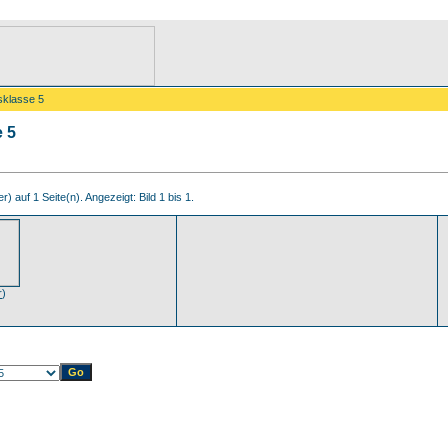
sklasse 5
e 5
r) auf 1 Seite(n). Angezeigt: Bild 1 bis 1.
r
)