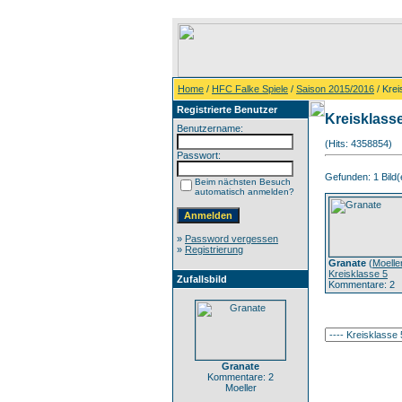
Home
/
HFC Falke Spiele
/
Saison 2015/2016
/ Krei
Registrierte Benutzer
Kreisklass
Benutzername:
(Hits: 4358854)
Passwort:
Gefunden: 1 Bild(e
Beim nächsten Besuch
automatisch anmelden?
»
Password vergessen
»
Registrierung
Granate
(
Moelle
Kreisklasse 5
Zufallsbild
Kommentare: 2
Granate
Kommentare: 2
Moeller