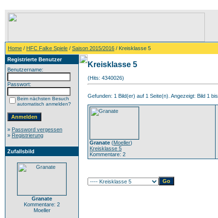
Home
/
HFC Falke Spiele
/
Saison 2015/2016
/ Kreisklasse 5
Registrierte Benutzer
Kreisklasse 5
Benutzername:
(Hits: 4340026)
Passwort:
Gefunden: 1 Bild(er) auf 1 Seite(n). Angezeigt: Bild 1 bis
Beim nächsten Besuch
automatisch anmelden?
»
Password vergessen
»
Registrierung
Granate
(
Moeller
)
Kreisklasse 5
Zufallsbild
Kommentare: 2
Granate
Kommentare: 2
Moeller