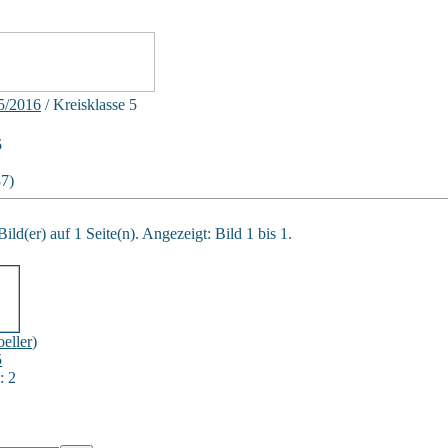
5/2016
/ Kreisklasse 5
5
87)
ild(er) auf 1 Seite(n). Angezeigt: Bild 1 bis 1.
eller
)
5
: 2