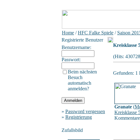
Home
/
HFC Falke Spiele
/
Saison 201
Registrierte Benutzer
Kreisklasse 
Benutzername:
(Hits: 43072
Passwort:
Beim nächsten
Gefunden: 1 B
Besuch
automatisch
anmelden?
Granate
(
Mo
»
Password vergessen
Kreisklasse 
»
Registrierung
Kommentare
Zufallsbild