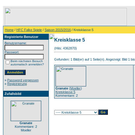
Home
/
HFC Falke Spiele
/
Saison 2015/2016
/ Kreisklasse 5
Registrierte Benutzer
Kreisklasse 5
Benutzername:
(Hits: 4362870)
Passwort:
Gefunden: 1 Bild(er) auf 1 Seite(n). Angezeigt: Bild 1 bis
Beim nächsten Besuch
automatisch anmelden?
»
Password vergessen
»
Registrierung
Granate
(
Moeller
)
Kreisklasse 5
Zufallsbild
Kommentare: 2
Granate
Kommentare: 2
Moeller