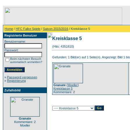
Home
/
HFC Falke Spiele
/
Saison 2015/2016
/ Kreisklasse 5
Registrierte Benutzer
Kreisklasse 5
Benutzername:
(Hits: 4351810)
Passwort:
Gefunden: 1 Bild(er) auf 1 Seite(n). Angezeigt: Bild 1 bis
Beim nächsten Besuch
automatisch anmelden?
»
Password vergessen
»
Registrierung
Granate
(
Moeller
)
Kreisklasse 5
Zufallsbild
Kommentare: 2
Granate
Kommentare: 2
Moeller