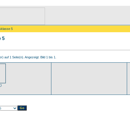
sklasse 5
e 5
r) auf 1 Seite(n). Angezeigt: Bild 1 bis 1.
r
)