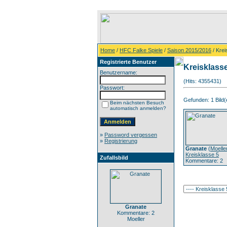
Home
/
HFC Falke Spiele
/
Saison 2015/2016
/ Krei
Registrierte Benutzer
Kreisklass
Benutzername:
(Hits: 4355431)
Passwort:
Gefunden: 1 Bild(e
Beim nächsten Besuch
automatisch anmelden?
»
Password vergessen
»
Registrierung
Granate
(
Moelle
Kreisklasse 5
Zufallsbild
Kommentare: 2
Granate
Kommentare: 2
Moeller