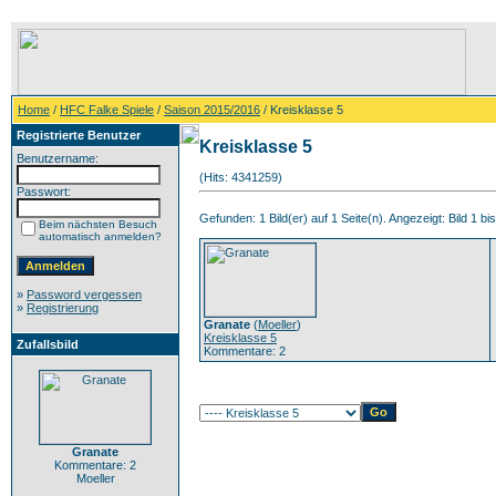
Home
/
HFC Falke Spiele
/
Saison 2015/2016
/ Kreisklasse 5
Registrierte Benutzer
Kreisklasse 5
Benutzername:
(Hits: 4341259)
Passwort:
Gefunden: 1 Bild(er) auf 1 Seite(n). Angezeigt: Bild 1 bis
Beim nächsten Besuch
automatisch anmelden?
»
Password vergessen
»
Registrierung
Granate
(
Moeller
)
Kreisklasse 5
Zufallsbild
Kommentare: 2
Granate
Kommentare: 2
Moeller