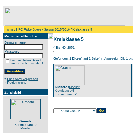
Home
/
HFC Falke Spiele
/
Saison 2015/2016
/ Kreisklasse 5
Registrierte Benutzer
Kreisklasse 5
Benutzername:
(Hits: 4342951)
Passwort:
Gefunden: 1 Bild(er) auf 1 Seite(n). Angezeigt: Bild 1 bis
Beim nächsten Besuch
automatisch anmelden?
»
Password vergessen
»
Registrierung
Granate
(
Moeller
)
Kreisklasse 5
Zufallsbild
Kommentare: 2
Granate
Kommentare: 2
Moeller